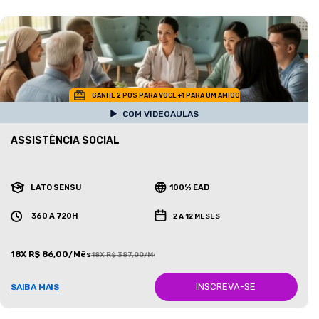
GANHE 2 POS PARA VOCE +1 PARA UM AMIGO
COM VIDEOAULAS
ASSISTÊNCIA SOCIAL
LATO SENSU
100% EAD
360 A 720H
2 A 12 MESES
18X R$ 86,00/Mês
18X R$ 387,00/Mês
INSCREVA-SE
SAIBA MAIS