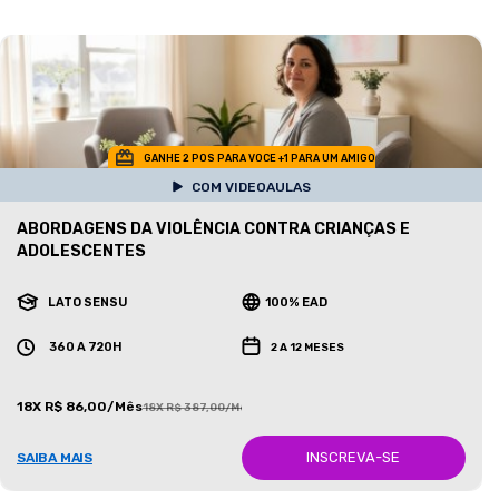
GANHE 2 POS PARA VOCE +1 PARA UM AMIGO
COM VIDEOAULAS
ABORDAGENS DA VIOLÊNCIA CONTRA CRIANÇAS E
ADOLESCENTES
LATO SENSU
100% EAD
360 A 720H
2 A 12 MESES
18X R$ 86,00/Mês
18X R$ 387,00/Mês
INSCREVA-SE
SAIBA MAIS