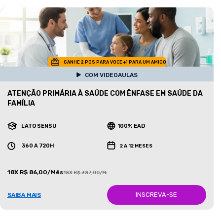
GANHE 2 POS PARA VOCE +1 PARA UM AMIGO
COM VIDEOAULAS
ATENÇÃO PRIMÁRIA À SAÚDE COM ÊNFASE EM SAÚDE DA
FAMÍLIA
LATO SENSU
100% EAD
360 A 720H
2 A 12 MESES
18X R$ 86,00/Mês
18X R$ 387,00/Mês
INSCREVA-SE
SAIBA MAIS