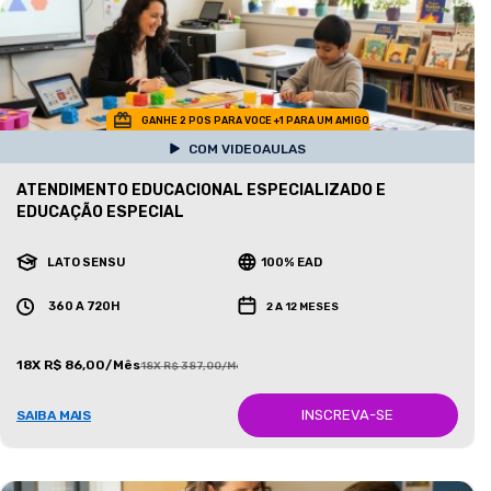
GANHE 2 POS PARA VOCE +1 PARA UM AMIGO
COM VIDEOAULAS
ATENDIMENTO EDUCACIONAL ESPECIALIZADO E
EDUCAÇÃO ESPECIAL
LATO SENSU
100% EAD
360 A 720H
2 A 12 MESES
18X R$ 86,00/Mês
18X R$ 387,00/Mês
INSCREVA-SE
SAIBA MAIS