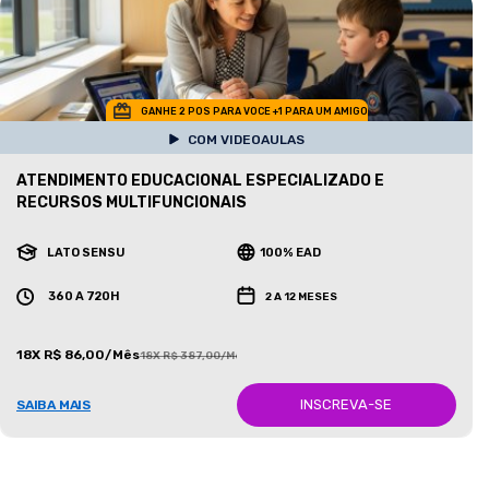
GANHE 2 POS PARA VOCE +1 PARA UM AMIGO
COM VIDEOAULAS
ATENDIMENTO EDUCACIONAL ESPECIALIZADO E
RECURSOS MULTIFUNCIONAIS
LATO SENSU
100% EAD
360 A 720H
2 A 12 MESES
18X R$ 86,00/Mês
18X R$ 387,00/Mês
INSCREVA-SE
SAIBA MAIS