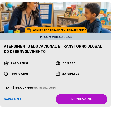
GANHE 2 POS PARA VOCE +1 PARA UM AMIGO
COM VIDEOAULAS
ATENDIMENTO EDUCACIONAL E TRANSTORNO GLOBAL
DO DESENVOLVIMENTO
LATO SENSU
100% EAD
360 A 720H
2 A 12 MESES
18X R$ 86,00/Mês
18X R$ 387,00/Mês
INSCREVA-SE
SAIBA MAIS