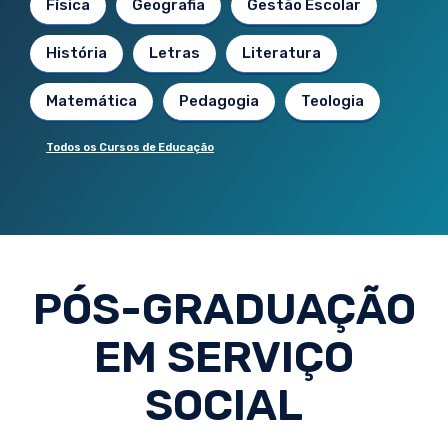
Física
Geografia
Gestão Escolar
História
Letras
Literatura
Matemática
Pedagogia
Teologia
Todos os Cursos de Educação
PÓS-GRADUAÇÃO
EM SERVIÇO
SOCIAL