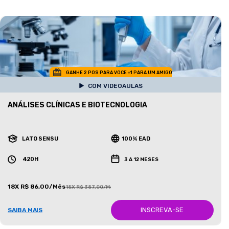
GANHE 2 POS PARA VOCE +1 PARA UM AMIGO
COM VIDEOAULAS
ANÁLISES CLÍNICAS E BIOTECNOLOGIA
LATO SENSU
100% EAD
420H
3 A 12 MESES
18X R$ 86,00/Mês
18X R$ 387,00/Mês
INSCREVA-SE
SAIBA MAIS