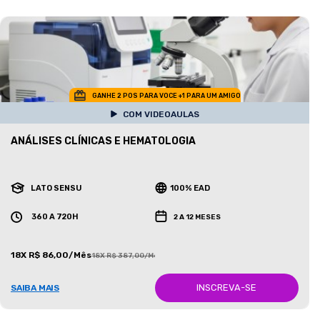
GANHE 2 POS PARA VOCE +1 PARA UM AMIGO
COM VIDEOAULAS
ANÁLISES CLÍNICAS E HEMATOLOGIA
LATO SENSU
100% EAD
360 A 720H
2 A 12 MESES
18X R$ 86,00/Mês
18X R$ 387,00/Mês
INSCREVA-SE
SAIBA MAIS