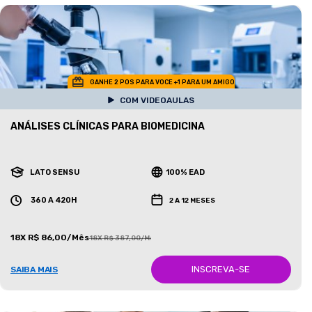
GANHE 2 POS PARA VOCE +1 PARA UM AMIGO
COM VIDEOAULAS
ANÁLISES CLÍNICAS PARA BIOMEDICINA
LATO SENSU
100% EAD
360 A 420H
2 A 12 MESES
18X R$ 86,00/Mês
18X R$ 387,00/Mês
INSCREVA-SE
SAIBA MAIS