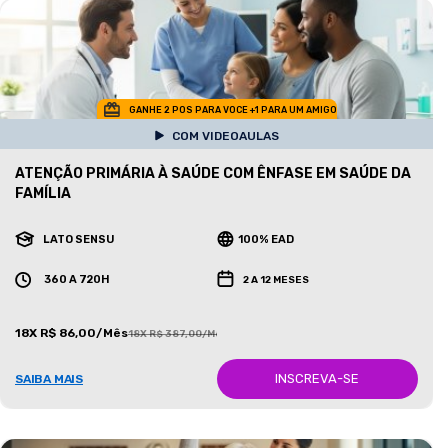
GANHE 2 POS PARA VOCE +1 PARA UM AMIGO
COM VIDEOAULAS
ATENÇÃO PRIMÁRIA À SAÚDE COM ÊNFASE EM SAÚDE DA
FAMÍLIA
LATO SENSU
100% EAD
360 A 720H
2 A 12 MESES
18X R$ 86,00/Mês
18X R$ 387,00/Mês
INSCREVA-SE
SAIBA MAIS