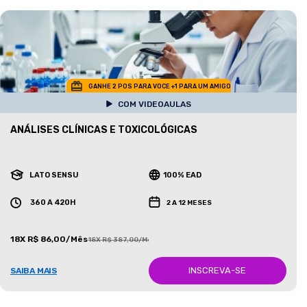
GANHE 2 POS PARA VOCE +1 PARA UM AMIGO
COM VIDEOAULAS
ANÁLISES CLÍNICAS E TOXICOLÓGICAS
LATO SENSU
100% EAD
360 A 420H
2 A 12 MESES
18X R$ 86,00/Mês
18X R$ 387,00/Mês
INSCREVA-SE
SAIBA MAIS