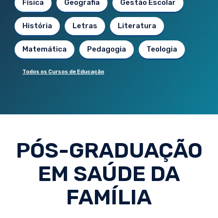
Física
Geografia
Gestão Escolar
História
Letras
Literatura
Matemática
Pedagogia
Teologia
Todos os Cursos de Educação
PÓS-GRADUAÇÃO
EM SAÚDE DA
FAMÍLIA