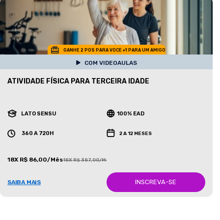
GANHE 2 POS PARA VOCE +1 PARA UM AMIGO
COM VIDEOAULAS
ATIVIDADE FÍSICA PARA TERCEIRA IDADE
LATO SENSU
100% EAD
360 A 720H
2 A 12 MESES
18X R$ 86,00/Mês
18X R$ 387,00/Mês
INSCREVA-SE
SAIBA MAIS