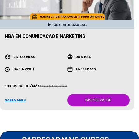
GANHE 2 POS PARA VOCE +1 PARA UM AMIGO
COM VIDEOAULAS
MBA EM COMUNICAÇÃO E MARKETING
LATO SENSU
100% EAD
360 A 720H
2 A 12 MESES
18X R$ 86,00/Mês
18X R$ 387,00/Mês
INSCREVA-SE
SAIBA MAIS