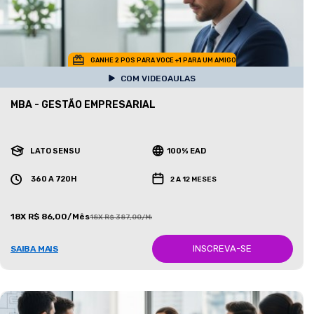
GANHE 2 POS PARA VOCE +1 PARA UM AMIGO
COM VIDEOAULAS
MBA - GESTÃO EMPRESARIAL
LATO SENSU
100% EAD
360 A 720H
2 A 12 MESES
18X R$ 86,00/Mês
18X R$ 387,00/Mês
INSCREVA-SE
SAIBA MAIS