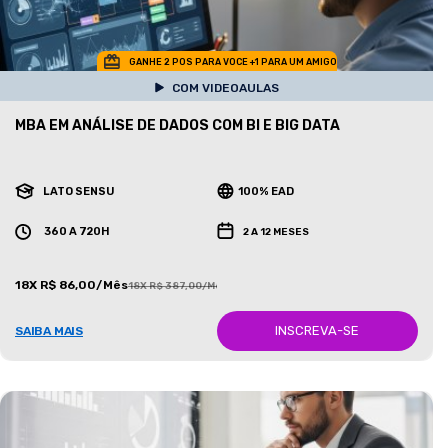
GANHE 2 POS PARA VOCE +1 PARA UM AMIGO
COM VIDEOAULAS
MBA EM ANÁLISE DE DADOS COM BI E BIG DATA
LATO SENSU
100% EAD
360 A 720H
2 A 12 MESES
18X R$ 86,00/Mês
18X R$ 387,00/Mês
INSCREVA-SE
SAIBA MAIS