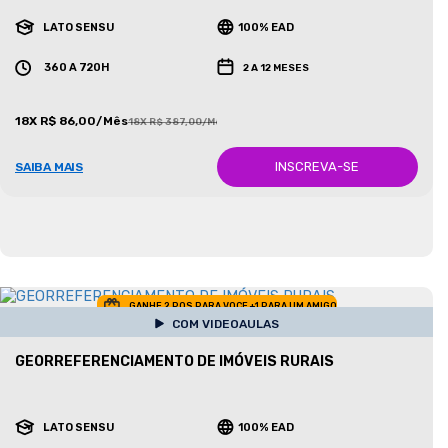
LATO SENSU
100% EAD
360 A 720H
2 A 12 MESES
18X R$ 86,00/Mês
18X R$ 387,00/Mês
INSCREVA-SE
SAIBA MAIS
GANHE 2 POS PARA VOCE +1 PARA UM AMIGO
COM VIDEOAULAS
GEORREFERENCIAMENTO DE IMÓVEIS RURAIS
LATO SENSU
100% EAD