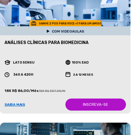
GANHE 2 POS PARA VOCE +1 PARA UM AMIGO
COM VIDEOAULAS
ANÁLISES CLÍNICAS PARA BIOMEDICINA
LATO SENSU
100% EAD
360 A 420H
2 A 12 MESES
18X R$ 86,00/Mês
18X R$ 387,00/Mês
INSCREVA-SE
SAIBA MAIS