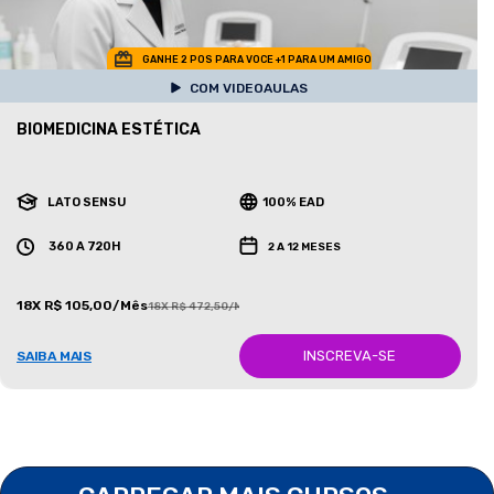
GANHE 2 POS PARA VOCE +1 PARA UM AMIGO
COM VIDEOAULAS
BIOMEDICINA ESTÉTICA
LATO SENSU
100% EAD
360 A 720H
2 A 12 MESES
18X R$ 105,00/Mês
18X R$ 472,50/Mês
INSCREVA-SE
SAIBA MAIS