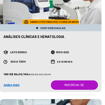
GANHE 2 POS PARA VOCE +1 PARA UM AMIGO
COM VIDEOAULAS
ANÁLISES CLÍNICAS E HEMATOLOGIA
LATO SENSU
100% EAD
360 A 720H
2 A 12 MESES
18X R$ 86,00/Mês
18X R$ 387,00/Mês
INSCREVA-SE
SAIBA MAIS