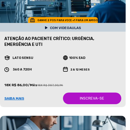
GANHE 2 POS PARA VOCE +1 PARA UM AMIGO
COM VIDEOAULAS
ATENÇÃO AO PACIENTE CRÍTICO: URGÊNCIA,
EMERGÊNCIA E UTI
LATO SENSU
100% EAD
360 A 720H
2 A 12 MESES
18X R$ 86,00/Mês
18X R$ 387,00/Mês
INSCREVA-SE
SAIBA MAIS