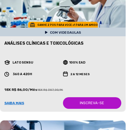
GANHE 2 POS PARA VOCE +1 PARA UM AMIGO
COM VIDEOAULAS
ANÁLISES CLÍNICAS E TOXICOLÓGICAS
LATO SENSU
100% EAD
360 A 420H
2 A 12 MESES
18X R$ 86,00/Mês
18X R$ 387,00/Mês
INSCREVA-SE
SAIBA MAIS