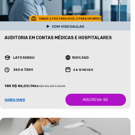
GANHE 2 POS PARA VOCE +1 PARA UM AMIGO
COM VIDEOAULAS
AUDITORIA EM CONTAS MÉDICAS E HOSPITALARES
LATO SENSU
100% EAD
360 A 720H
2 A 12 MESES
18X R$ 86,00/Mês
18X R$ 387,00/Mês
INSCREVA-SE
SAIBA MAIS