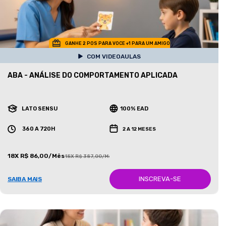
GANHE 2 POS PARA VOCE +1 PARA UM AMIGO
COM VIDEOAULAS
ABA - ANÁLISE DO COMPORTAMENTO APLICADA
LATO SENSU
100% EAD
360 A 720H
2 A 12 MESES
18X R$ 86,00/Mês
18X R$ 387,00/Mês
INSCREVA-SE
SAIBA MAIS