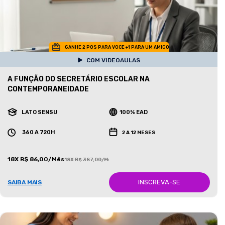
GANHE 2 POS PARA VOCE +1 PARA UM AMIGO
COM VIDEOAULAS
A FUNÇÃO DO SECRETÁRIO ESCOLAR NA
CONTEMPORANEIDADE
LATO SENSU
100% EAD
360 A 720H
2 A 12 MESES
18X R$ 86,00/Mês
18X R$ 387,00/Mês
INSCREVA-SE
SAIBA MAIS