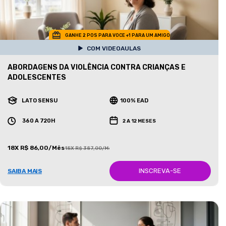
GANHE 2 POS PARA VOCE +1 PARA UM AMIGO
COM VIDEOAULAS
ABORDAGENS DA VIOLÊNCIA CONTRA CRIANÇAS E
ADOLESCENTES
LATO SENSU
100% EAD
360 A 720H
2 A 12 MESES
18X R$ 86,00/Mês
18X R$ 387,00/Mês
INSCREVA-SE
SAIBA MAIS