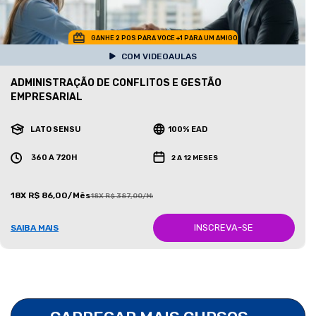
GANHE 2 POS PARA VOCE +1 PARA UM AMIGO
COM VIDEOAULAS
ADMINISTRAÇÃO DE CONFLITOS E GESTÃO
EMPRESARIAL
LATO SENSU
100% EAD
360 A 720H
2 A 12 MESES
18X R$ 86,00/Mês
18X R$ 387,00/Mês
INSCREVA-SE
SAIBA MAIS