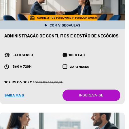
GANHE 2 POS PARA VOCE +1 PARA UM AMIGO
COM VIDEOAULAS
ADMINISTRAÇÃO DE CONFLITOS E GESTÃO DE NEGÓCIOS
LATO SENSU
100% EAD
360 A 720H
2 A 12 MESES
18X R$ 86,00/Mês
18X R$ 387,00/Mês
INSCREVA-SE
SAIBA MAIS