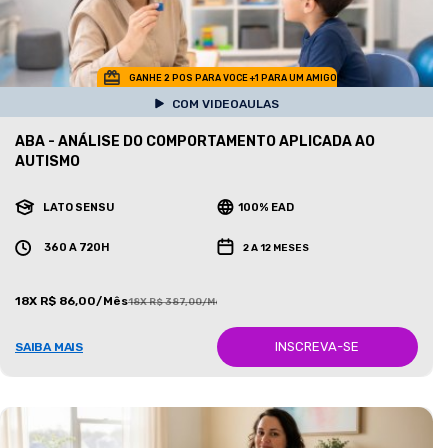
GANHE 2 POS PARA VOCE +1 PARA UM AMIGO
COM VIDEOAULAS
ABA - ANÁLISE DO COMPORTAMENTO APLICADA AO
AUTISMO
LATO SENSU
100% EAD
360 A 720H
2 A 12 MESES
18X R$ 86,00/Mês
18X R$ 387,00/Mês
INSCREVA-SE
SAIBA MAIS